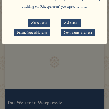
Book online here
clicking on "Akzeptieren" you agree to this.
Akzeptieren
Ablehnen
Datenschutzerklärung
Cookie Einstellungen
Das Wetter in Worpswede