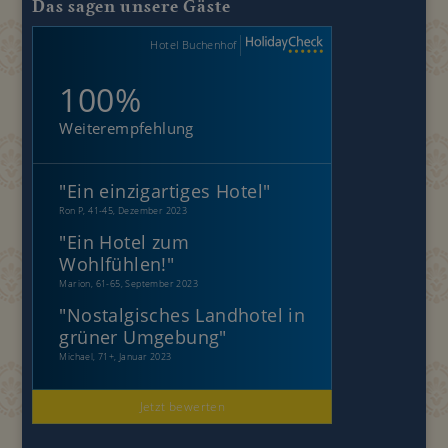
Das sagen unsere Gäste
Hotel Buchenhof
100%
Weiterempfehlung
"
Ein einzigartiges Hotel
"
Ron P, 41-45, Dezember 2023
"
Ein Hotel zum
Wohlfühlen!
"
Marion, 61-65, September 2023
"
Nostalgisches Landhotel in
grüner Umgebung
"
Michael, 71+, Januar 2023
Jetzt bewerten