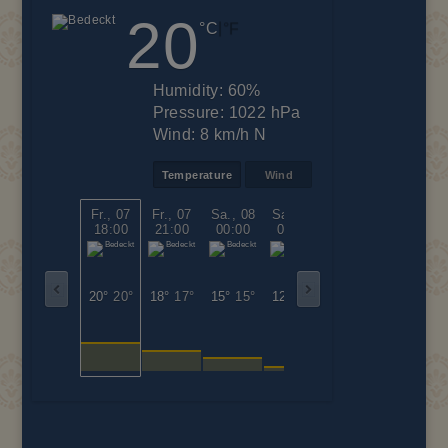
20
|
°C
°F
Humidity:
60%
Pressure:
1022 hPa
Wind:
8 km/h N
Temperature
Wind
Fr., 07
Fr., 07
Sa., 08
Sa., 08
Sa., 08
Sa., 08
18:00
21:00
00:00
03:00
06:00
09:00
20°
20°
18°
17°
15°
15°
12°
12°
18°
18°
23°
23°