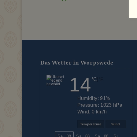
Das Wetter in Worpswede
14
|
°C
°F
Humidity:
91%
Pressure:
1023 hPa
Wind:
0 km/h
Temperature
Wind
Sa., 08
Sa., 08
Sa., 08
Sa., 08
Sa