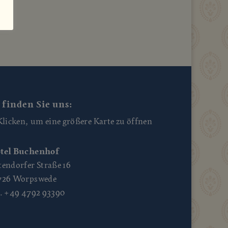
 finden Sie uns:
tel Buchenhof
tendorfer Straße 16
726 Worpswede
l. +49 4792 93390
09
So., 09
So., 09
So., 09