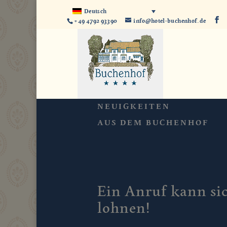
Deutsch
+49 4792 93390
info@hotel-buchenhof.de
NEUIGKEITEN
AUS DEM BUCHENHOF
Ein Anruf kann si
lohnen!