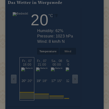
Das Wetter in Worpswede
20
|
°C
°F
Humidity:
62%
Pressure:
1023 hPa
Wind:
8 km/h N
Temperature
Wind
Fr., 07
Fr., 07
Sa., 08
Sa., 08
Sa., 08
Sa., 08
18:00
21:00
00:00
03:00
06:00
09:00
20°
20°
19°
18°
17°
15°
12°
12°
18°
18°
23°
23°