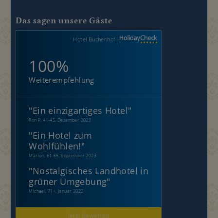
Das sagen unsere Gäste
Hotel Buchenhof
100%
Weiterempfehlung
"
Ein einzigartiges Hotel
"
Ron P, 41-45, Dezember 2023
"
Ein Hotel zum
Wohlfühlen!
"
Marion, 61-65, September 2023
"
Nostalgisches Landhotel in
grüner Umgebung
"
Michael, 71+, Januar 2023
Jetzt bewerten