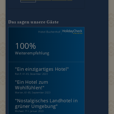
Das sagen unsere Gäste
Hotel Buchenhof
100%
Weiterempfehlung
"
Ein einzigartiges Hotel
"
Ron P, 41-45, Dezember 2023
"
Ein Hotel zum
Wohlfühlen!
"
Marion, 61-65, September 2023
"
Nostalgisches Landhotel in
grüner Umgebung
"
Michael, 71+, Januar 2023