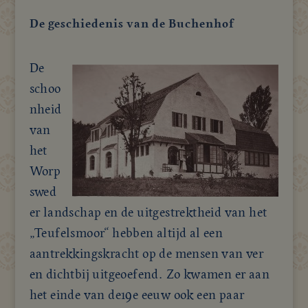
De geschiedenis van de Buchenhof
De
schoo
nheid
van
het
Worp
swed
er landschap en de uitgestrektheid van het
„Teufelsmoor“ hebben altijd al een
aantrekkingskracht op de mensen van ver
en dichtbij uitgeoefend. Zo kwamen er aan
het einde van de19e eeuw ook een paar