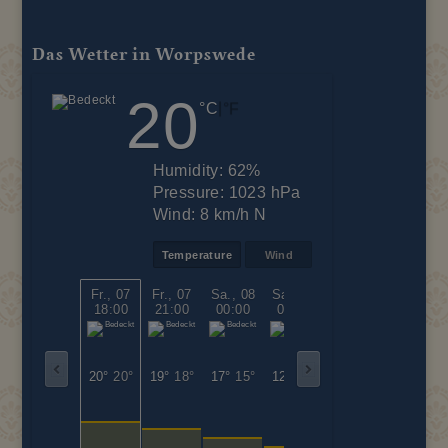
Das Wetter in Worpswede
20
|
°C
°F
Humidity:
62%
Pressure:
1023 hPa
Wind:
8 km/h N
Temperature
Wind
Fr., 07
Fr., 07
Sa., 08
Sa., 08
Sa., 08
Sa., 08
18:00
21:00
00:00
03:00
06:00
09:00
20°
20°
19°
18°
17°
15°
12°
12°
18°
18°
23°
23°