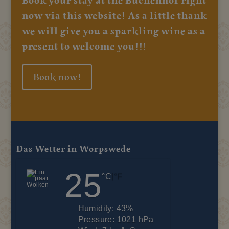
Book your stay at the Buchenhof right
now via this website! As a little thank
we will give you a sparkling wine as a
present to welcome you!!
!
Book now!
Das Wetter in Worpswede
25
|
°C
°F
Humidity:
43%
Pressure:
1021 hPa