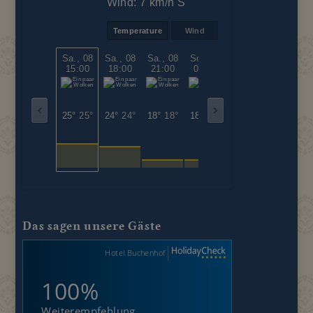
Wind:
7 km/h S
Temperature
Wind
Sa., 08
Sa., 08
Sa., 08
So., 09
So., 09
So., 09
15:00
18:00
21:00
00:00
03:00
06:00
25°
25°
24°
24°
18°
18°
18°
18°
17°
17°
18°
18°
Das sagen unsere Gäste
Hotel Buchenhof
100%
Weiterempfehlung