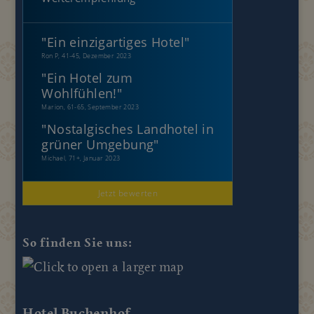
"
Ein einzigartiges Hotel
"
Ron P, 41-45, Dezember 2023
"
Ein Hotel zum
Wohlfühlen!
"
Marion, 61-65, September 2023
"
Nostalgisches Landhotel in
grüner Umgebung
"
Michael, 71+, Januar 2023
Jetzt bewerten
So finden Sie uns:
Hotel Buchenhof